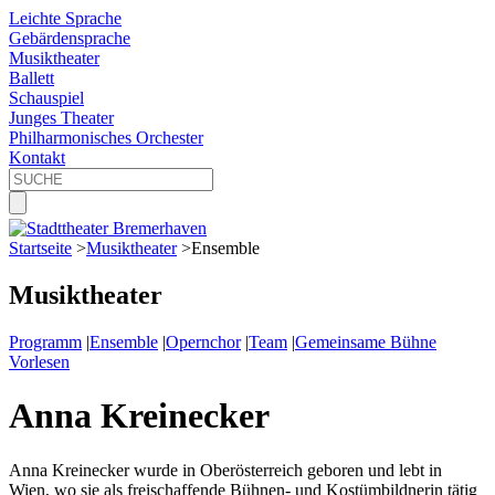
Leichte Sprache
Gebärdensprache
Musiktheater
Ballett
Schauspiel
Junges Theater
Philharmonisches Orchester
Kontakt
Startseite
>
Musiktheater
>
Ensemble
Musiktheater
Programm
|
Ensemble
|
Opernchor
|
Team
|
Gemeinsame Bühne
Vorlesen
Anna Kreinecker
Anna Kreinecker wurde in Oberösterreich geboren und lebt in
Wien, wo sie als freischaffende Bühnen- und Kostümbildnerin tätig