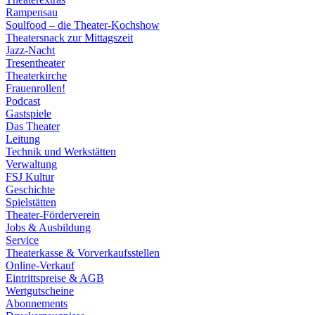
Rampensau
Soulfood – die Theater-Kochshow
Theatersnack zur Mittagszeit
Jazz-Nacht
Tresentheater
Theaterkirche
Frauenrollen!
Podcast
Gastspiele
Das Theater
Leitung
Technik und Werkstätten
Verwaltung
FSJ Kultur
Geschichte
Spielstätten
Theater-Förderverein
Jobs & Ausbildung
Service
Theaterkasse & Vorverkaufsstellen
Online-Verkauf
Eintrittspreise & AGB
Wertgutscheine
Abonnements