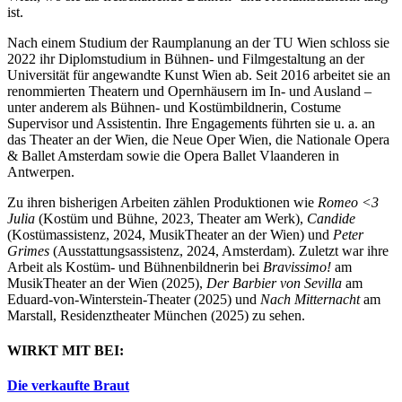
ist.
Nach einem Studium der Raumplanung an der TU Wien schloss sie
2022 ihr Diplomstudium in Bühnen- und Filmgestaltung an der
Universität für angewandte Kunst Wien ab. Seit 2016 arbeitet sie an
renommierten Theatern und Opernhäusern im In- und Ausland –
unter anderem als Bühnen- und Kostümbildnerin, Costume
Supervisor und Assistentin. Ihre Engagements führten sie u. a. an
das Theater an der Wien, die Neue Oper Wien, die Nationale Opera
& Ballet Amsterdam sowie die Opera Ballet Vlaanderen in
Antwerpen.
Zu ihren bisherigen Arbeiten zählen Produktionen wie
Romeo <3
Julia
(Kostüm und Bühne, 2023, Theater am Werk),
Candide
(Kostümassistenz, 2024, MusikTheater an der Wien) und
Peter
Grimes
(Ausstattungsassistenz, 2024, Amsterdam). Zuletzt war ihre
Arbeit als Kostüm- und Bühnenbildnerin bei
Bravissimo!
am
MusikTheater an der Wien (2025),
Der Barbier von Sevilla
am
Eduard-von-Winterstein-Theater (2025) und
Nach Mitternacht
am
Marstall, Residenztheater München (2025) zu sehen.
WIRKT MIT BEI:
Die verkaufte Braut