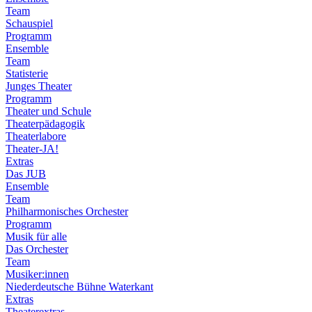
Team
Schauspiel
Programm
Ensemble
Team
Statisterie
Junges Theater
Programm
Theater und Schule
Theaterpädagogik
Theaterlabore
Theater-JA!
Extras
Das JUB
Ensemble
Team
Philharmonisches Orchester
Programm
Musik für alle
Das Orchester
Team
Musiker:innen
Niederdeutsche Bühne Waterkant
Extras
Theaterextras