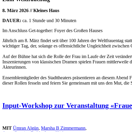
8. März 2026 // Kleines Haus
DAUER:
ca. 1 Stunde und 30 Minuten
Im Anschluss Get-together: Foyer des Großen Hauses
Jährlich am 8. März findet seit über 100 Jahren der Weltfrauentag st
wichtiger Tag, der, solange es offensichtliche Ungleichheit zwischen 
Auf der Bühne hat sich die Rolle der Frau im Laufe der Zeit verände
Inszenierungen von klassischen Dramen spielen Frauen mittlerweile d
Akteurinnen.
Ensemblemitglieder des Stadttheaters präsentieren an diesem Abend Fra
dieser Rollen fesseln und feiern Sie gemeinsam mit uns den Mut, die S
Input-Workshop zur Veranstaltung «Frauen
MIT
Ümran Algün
,
Marsha B Zimmermann
,