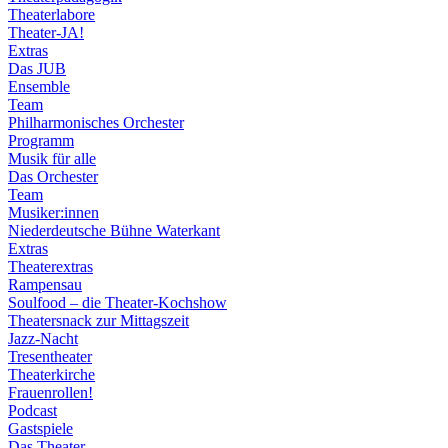
Theaterlabore
Theater-JA!
Extras
Das JUB
Ensemble
Team
Philharmonisches Orchester
Programm
Musik für alle
Das Orchester
Team
Musiker:innen
Niederdeutsche Bühne Waterkant
Extras
Theaterextras
Rampensau
Soulfood – die Theater-Kochshow
Theatersnack zur Mittagszeit
Jazz-Nacht
Tresentheater
Theaterkirche
Frauenrollen!
Podcast
Gastspiele
Das Theater