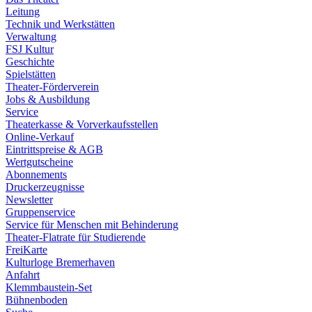
Leitung
Technik und Werkstätten
Verwaltung
FSJ Kultur
Geschichte
Spielstätten
Theater-Förderverein
Jobs & Ausbildung
Service
Theaterkasse & Vorverkaufsstellen
Online-Verkauf
Eintrittspreise & AGB
Wertgutscheine
Abonnements
Druckerzeugnisse
Newsletter
Gruppenservice
Service für Menschen mit Behinderung
Theater-Flatrate für Studierende
FreiKarte
Kulturloge Bremerhaven
Anfahrt
Klemmbaustein-Set
Bühnenboden