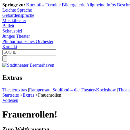
Springe zu:
Kurzinfos
Termine
Bildergalerie
Allgmeine Infos
Beschr
Leichte Sprache
Gebärdensprache
Musiktheater
Ballett
Schauspiel
Junges Theater
Philharmonisches Orchester
Kontakt
Extras
Theaterextras
|
Rampensau
|
Soulfood – die Theater-Kochshow
|
Theate
Startseite
>
Extras
>
Frauenrollen!
Vorlesen
Frauenrollen!
Zum Weltfrauentag