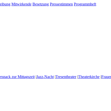
eibung
Mitwirkende
Besetzung
Pressestimmen
Programmheft
rsnack zur Mittagszeit
|
Jazz-Nacht
|
Tresentheater
|
Theaterkirche
|
Fraue