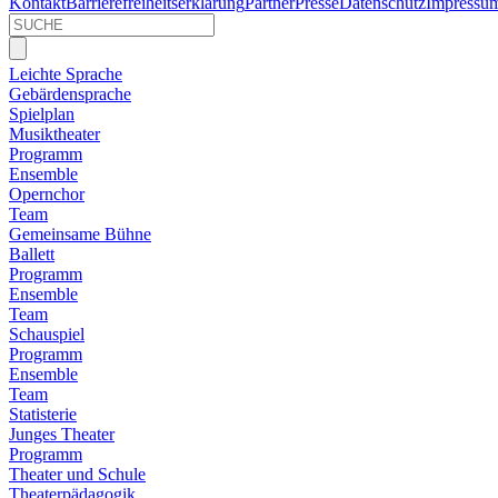
Kontakt
Barrierefreiheitserklärung
Partner
Presse
Datenschutz
Impressu
Leichte Sprache
Gebärdensprache
Spielplan
Musiktheater
Programm
Ensemble
Opernchor
Team
Gemeinsame Bühne
Ballett
Programm
Ensemble
Team
Schauspiel
Programm
Ensemble
Team
Statisterie
Junges Theater
Programm
Theater und Schule
Theaterpädagogik