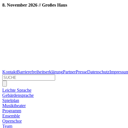
8. November 2026 // Großes Haus
Kontakt
Barrierefreiheitserklärung
Partner
Presse
Datenschutz
Impressu
Leichte Sprache
Gebärdensprache
Spielplan
Musiktheater
Programm
Ensemble
Opernchor
Team