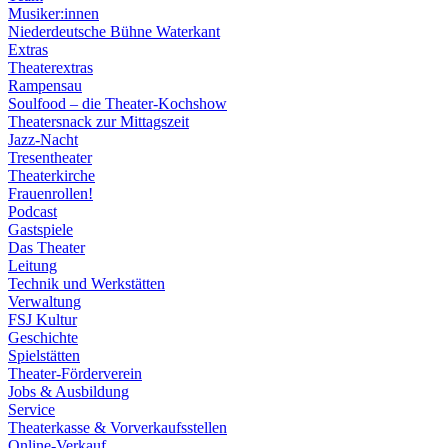
Musiker:innen
Niederdeutsche Bühne Waterkant
Extras
Theaterextras
Rampensau
Soulfood – die Theater-Kochshow
Theatersnack zur Mittagszeit
Jazz-Nacht
Tresentheater
Theaterkirche
Frauenrollen!
Podcast
Gastspiele
Das Theater
Leitung
Technik und Werkstätten
Verwaltung
FSJ Kultur
Geschichte
Spielstätten
Theater-Förderverein
Jobs & Ausbildung
Service
Theaterkasse & Vorverkaufsstellen
Online-Verkauf