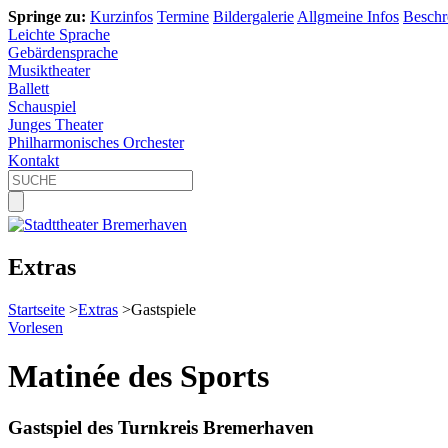
Springe zu:
Kurzinfos
Termine
Bildergalerie
Allgmeine Infos
Beschr
Leichte Sprache
Gebärdensprache
Musiktheater
Ballett
Schauspiel
Junges Theater
Philharmonisches Orchester
Kontakt
Extras
Startseite
>
Extras
>
Gastspiele
Vorlesen
Matinée des Sports
Gastspiel des Turnkreis Bremerhaven