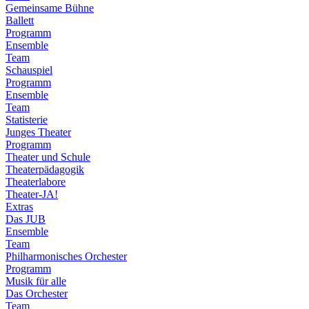
Gemeinsame Bühne
Ballett
Programm
Ensemble
Team
Schauspiel
Programm
Ensemble
Team
Statisterie
Junges Theater
Programm
Theater und Schule
Theaterpädagogik
Theaterlabore
Theater-JA!
Extras
Das JUB
Ensemble
Team
Philharmonisches Orchester
Programm
Musik für alle
Das Orchester
Team