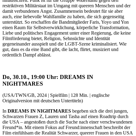
hinausschreit. Punk ist für die Gruppe Widerstand gegen den
restriktiven Militärstaat im Umgang mit queeren Menschen und der
damit verbundenen Angst. Zusammensein bedeutet für sie aber
auch, eine liebevolle Wahlfamilie zu haben, die sich gegenseitig
unterstützt. So erschaffen die Bandmitglieder Faris, Yoyo und Yon
einen Raum für Selbstverwirklichung, körperliche Transformation,
Liebe und politisches Engagement unter einer Regierung, die keine
Filmförderung bietet, Religion, Sehnsüchte und Identität
gegeneinander ausspielt und die LGBT-Szene kriminalisiert. Wie
gut, dass es da eine Band gibt, die lacht, flirtet, musiziert und
ordentlich Dampf ablässt.
Do, 30.10., 19:00 Uhr: DREAMS IN
NIGHTMARES
(USA/TWN/GB, 2024 | Spielfilm | 128 Min. | englische
Originalversion mit deutschen Untertiteln)
In
DREAMS IN NIGHTMARES
begeben sich die drei jungen,
Schwarzen Frauen Z, Lauren und Tasha auf einen Roadtrip durch
die USA – angestoßen durch die Suche nach einer verschwundenen
Freund*in
.
Mit einem Fokus auf Freund:innenschaft beschreibt der
Film einfühlsam die Realität Schwarzer, queerer Frauen in den USA