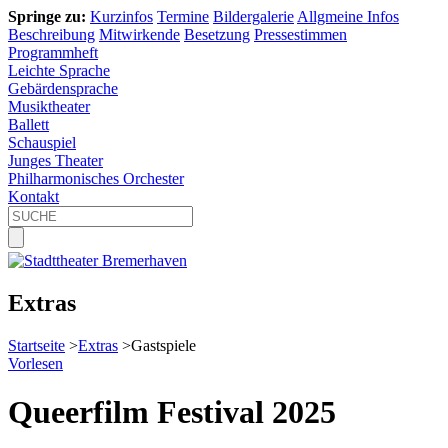
Springe zu:
Kurzinfos
Termine
Bildergalerie
Allgmeine Infos
Beschreibung
Mitwirkende
Besetzung
Pressestimmen
Programmheft
Leichte Sprache
Gebärdensprache
Musiktheater
Ballett
Schauspiel
Junges Theater
Philharmonisches Orchester
Kontakt
Extras
Startseite
>
Extras
>
Gastspiele
Vorlesen
Queerfilm Festival 2025