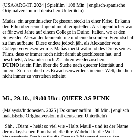
(USA/ARG/IT, 2024 | Spielfilm | 108 Min. | englisch-spanische
Originalversion mit deutschen Untertiteln)
Matías, ein argentinischer Regisseur, steckt in einer Krise. Er kann
den Film über seine Jugend nicht fertigstellen. Als Jugendlicher war
er für zwei Jahre auf einem College in Duino, Italien, wo er den
Schweden Alexander kennenlernte und eine besondere Freundschaft
zu ihm aufbaute. Diese endete jedoch jäh, als Alexander vom
College verwiesen wurde. Matías merkt während des Drehs seines
Films, dass er immer noch nicht damit abgeschlossen hat, und
beschließt, Alexander nach 25 Jahren wiederzusehen.
DUINO
ist ein Film über die Suche nach queerer Identität und
innerer Zerrissenheit des Erwachsenwerdens in einer Welt, die dich
nicht immer zu verstehen scheint.
Mi., 29.10., 19:00 Uhr: QUEER AS PUNK
(Malaysia/Indonesien, 2025 | Dokumentarfilm | 88 Min. | englisch-
malaisische Originalversion mit deutschen Untertiteln)
«Shh…Diam!» heißt so viel wie «Halts Maul!» und ist der Name
der malaysischen Punkband, die ihre Wahrheit in die Welt