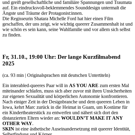
und greift gesellschaftliche und familiäre Spannungen und Traumata
auf. Ein eindrucksvoll-beklemmendes Sounddesign untermalt die
Ängste und Träume der Protagonist:innen.
Die Regisseurin Shatara Michelle Ford hat hier einen Film
geschaffen, der uns zeigt, wie wichtig queerer Zusammenhalt ist und
wie schön es sein kann, seine Wahlfamilie und vor allem sich selbst
zu finden.
Fr, 31.10., 19:00 Uhr: Der lange Kurzfilmabend
2025
(ca. 93 min | Originalsprachen mit deutschen Untertiteln)
Ein interabled-queeres Paar will in
AS YOU ARE
zum ersten Mal
miteinander schlafen, muss sich aber zuvor mit ihren Unsicherheiten
zur eigenen Sexualität und körperlichen Autonomie konfrontieren.
Nach einiger Zeit in der Designbranche und dem queeren Leben in
Iowa, kehrt Marc zurück in die Heimat in Guam, um Kostüme für
ein Kindertheaterstück zu entwerfen und nähert sich dort den
distanzierten Eltern wieder an:
WOULDN’T MAKE IT ANY
OTHER WAY
.
SKIN
ist eine ästhetische Auseinandersetzung mit queerer Identität,
Selbstfindung und Körper.