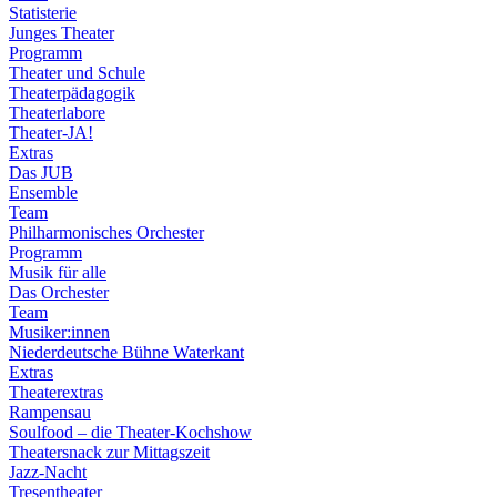
Statisterie
Junges Theater
Programm
Theater und Schule
Theaterpädagogik
Theaterlabore
Theater-JA!
Extras
Das JUB
Ensemble
Team
Philharmonisches Orchester
Programm
Musik für alle
Das Orchester
Team
Musiker:innen
Niederdeutsche Bühne Waterkant
Extras
Theaterextras
Rampensau
Soulfood – die Theater-Kochshow
Theatersnack zur Mittagszeit
Jazz-Nacht
Tresentheater