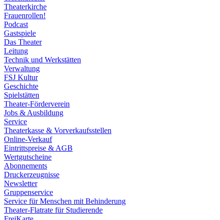
Theaterkirche
Frauenrollen!
Podcast
Gastspiele
Das Theater
Leitung
Technik und Werkstätten
Verwaltung
FSJ Kultur
Geschichte
Spielstätten
Theater-Förderverein
Jobs & Ausbildung
Service
Theaterkasse & Vorverkaufsstellen
Online-Verkauf
Eintrittspreise & AGB
Wertgutscheine
Abonnements
Druckerzeugnisse
Newsletter
Gruppenservice
Service für Menschen mit Behinderung
Theater-Flatrate für Studierende
FreiKarte