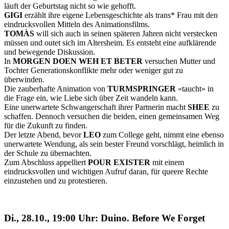
läuft der Geburtstag nicht so wie gehofft.
GIGI
erzählt ihre eigene Lebensgeschichte als trans* Frau mit den
eindrucksvollen Mitteln des Animationsfilms.
TOMÀS
will sich auch in seinen späteren Jahren nicht verstecken
müssen und outet sich im Altersheim. Es entsteht eine aufklärende
und bewegende Diskussion.
In
MORGEN DOEN WEH ET BETER
versuchen Mutter und
Tochter Generationskonflikte mehr oder weniger gut zu
überwinden.
Die zauberhafte Animation von
TURMSPRINGER
«taucht» in
die Frage ein, wie Liebe sich über Zeit wandeln kann.
Eine unerwartete Schwangerschaft ihrer Partnerin macht
SHEE
zu
schaffen. Dennoch versuchen die beiden, einen gemeinsamen Weg
für die Zukunft zu finden.
Der letzte Abend, bevor
LEO
zum College geht, nimmt eine ebenso
unerwartete Wendung, als sein bester Freund vorschlägt, heimlich in
der Schule zu übernachten.
Zum Abschluss appelliert
POUR EXISTER
mit einem
eindrucksvollen und wichtigen Aufruf daran, für queere Rechte
einzustehen und zu protestieren.
Di., 28.10., 19:00 Uhr: Duino. Before We Forget