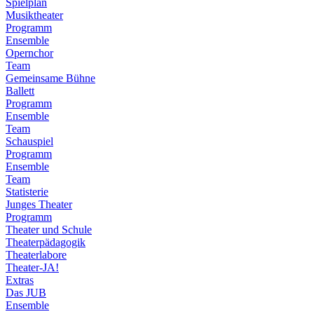
Spielplan
Musiktheater
Programm
Ensemble
Opernchor
Team
Gemeinsame Bühne
Ballett
Programm
Ensemble
Team
Schauspiel
Programm
Ensemble
Team
Statisterie
Junges Theater
Programm
Theater und Schule
Theaterpädagogik
Theaterlabore
Theater-JA!
Extras
Das JUB
Ensemble