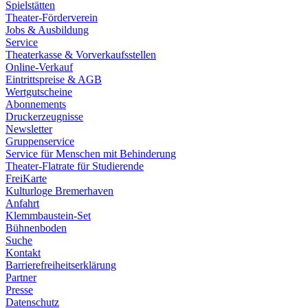
Spielstätten
Theater-Förderverein
Jobs & Ausbildung
Service
Theaterkasse & Vorverkaufsstellen
Online-Verkauf
Eintrittspreise & AGB
Wertgutscheine
Abonnements
Druckerzeugnisse
Newsletter
Gruppenservice
Service für Menschen mit Behinderung
Theater-Flatrate für Studierende
FreiKarte
Kulturloge Bremerhaven
Anfahrt
Klemmbaustein-Set
Bühnenboden
Suche
Kontakt
Barrierefreiheitserklärung
Partner
Presse
Datenschutz