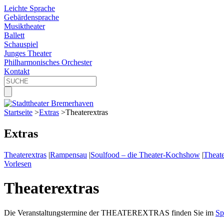
Leichte Sprache
Gebärdensprache
Musiktheater
Ballett
Schauspiel
Junges Theater
Philharmonisches Orchester
Kontakt
Startseite
>
Extras
>
Theaterextras
Extras
Theaterextras
|
Rampensau
|
Soulfood – die Theater-Kochshow
|
Theate
Vorlesen
Theaterextras
Die Veranstaltungstermine der THEATEREXTRAS finden Sie im
Sp