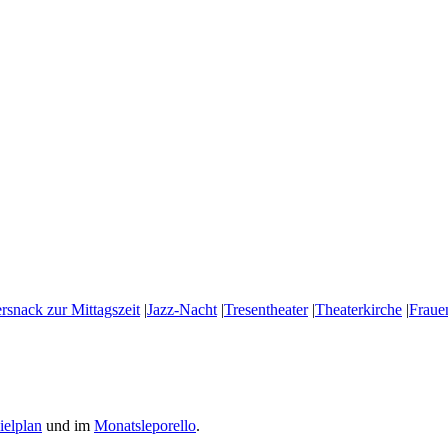
rsnack zur Mittagszeit
|
Jazz-Nacht
|
Tresentheater
|
Theaterkirche
|
Fraue
ielplan
und im
Monatsleporello
.