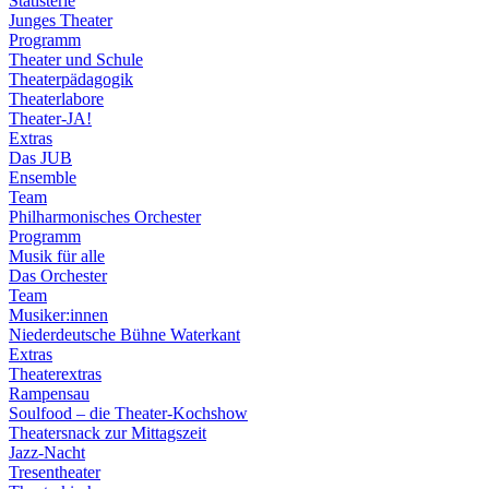
Statisterie
Junges Theater
Programm
Theater und Schule
Theaterpädagogik
Theaterlabore
Theater-JA!
Extras
Das JUB
Ensemble
Team
Philharmonisches Orchester
Programm
Musik für alle
Das Orchester
Team
Musiker:innen
Niederdeutsche Bühne Waterkant
Extras
Theaterextras
Rampensau
Soulfood – die Theater-Kochshow
Theatersnack zur Mittagszeit
Jazz-Nacht
Tresentheater