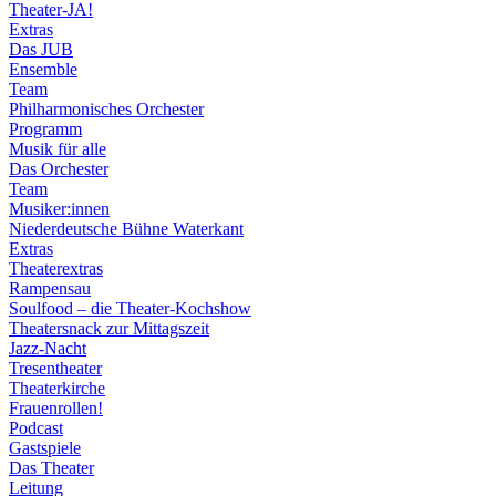
Theater-JA!
Extras
Das JUB
Ensemble
Team
Philharmonisches Orchester
Programm
Musik für alle
Das Orchester
Team
Musiker:innen
Niederdeutsche Bühne Waterkant
Extras
Theaterextras
Rampensau
Soulfood – die Theater-Kochshow
Theatersnack zur Mittagszeit
Jazz-Nacht
Tresentheater
Theaterkirche
Frauenrollen!
Podcast
Gastspiele
Das Theater
Leitung