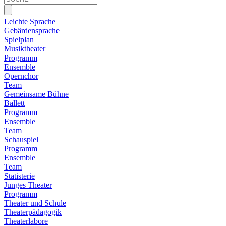
Leichte Sprache
Gebärdensprache
Spielplan
Musiktheater
Programm
Ensemble
Opernchor
Team
Gemeinsame Bühne
Ballett
Programm
Ensemble
Team
Schauspiel
Programm
Ensemble
Team
Statisterie
Junges Theater
Programm
Theater und Schule
Theaterpädagogik
Theaterlabore