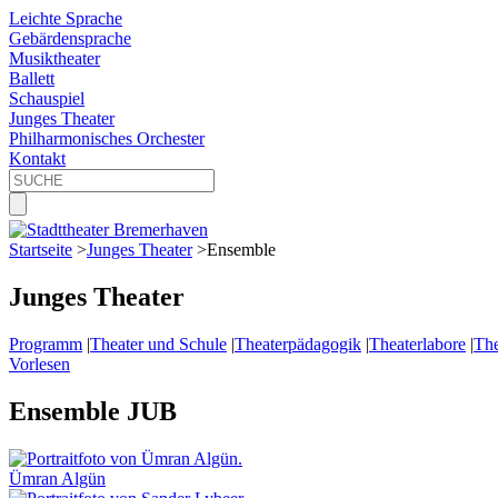
Leichte Sprache
Gebärdensprache
Musiktheater
Ballett
Schauspiel
Junges Theater
Philharmonisches Orchester
Kontakt
Startseite
>
Junges Theater
>
Ensemble
Junges Theater
Programm
|
Theater und Schule
|
Theaterpädagogik
|
Theaterlabore
|
The
Vorlesen
Ensemble JUB
Ümran Algün