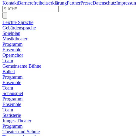
Kontakt
Barrierefreiheitserklärung
Partner
Presse
Datenschutz
Impressu
Leichte Sprache
Gebärdensprache
Spielplan
Musiktheater
Programm
Ensemble
Opernchor
Team
Gemeinsame Bühne
Ballett
Programm
Ensemble
Team
Schauspiel
Programm
Ensemble
Team
Statisterie
Junges Theater
Programm
Theater und Schule