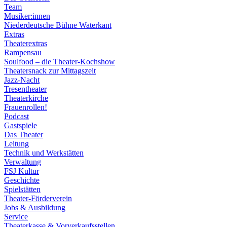
Team
Musiker:innen
Niederdeutsche Bühne Waterkant
Extras
Theaterextras
Rampensau
Soulfood – die Theater-Kochshow
Theatersnack zur Mittagszeit
Jazz-Nacht
Tresentheater
Theaterkirche
Frauenrollen!
Podcast
Gastspiele
Das Theater
Leitung
Technik und Werkstätten
Verwaltung
FSJ Kultur
Geschichte
Spielstätten
Theater-Förderverein
Jobs & Ausbildung
Service
Theaterkasse & Vorverkaufsstellen