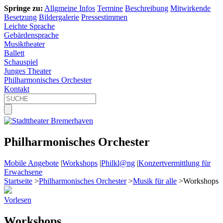
Springe zu:
Allgmeine Infos
Termine
Beschreibung
Mitwirkende
Besetzung
Bildergalerie
Pressestimmen
Leichte Sprache
Gebärdensprache
Musiktheater
Ballett
Schauspiel
Junges Theater
Philharmonisches Orchester
Kontakt
Philharmonisches Orchester
Mobile Angebote
|
Workshops
|
Philkl@ng
|
Konzertvermittlung für
Erwachsene
Startseite
>
Philharmonisches Orchester
>
Musik für alle
>
Workshops
Vorlesen
Workshops