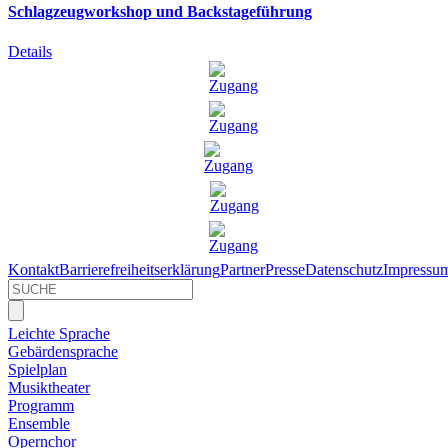
Schlagzeugworkshop und Backstageführung
Details
Kontakt
Barrierefreiheitserklärung
Partner
Presse
Datenschutz
Impressu
Leichte Sprache
Gebärdensprache
Spielplan
Musiktheater
Programm
Ensemble
Opernchor