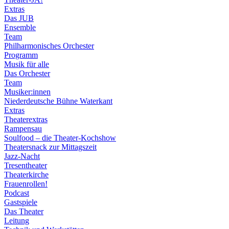
Extras
Das JUB
Ensemble
Team
Philharmonisches Orchester
Programm
Musik für alle
Das Orchester
Team
Musiker:innen
Niederdeutsche Bühne Waterkant
Extras
Theaterextras
Rampensau
Soulfood – die Theater-Kochshow
Theatersnack zur Mittagszeit
Jazz-Nacht
Tresentheater
Theaterkirche
Frauenrollen!
Podcast
Gastspiele
Das Theater
Leitung