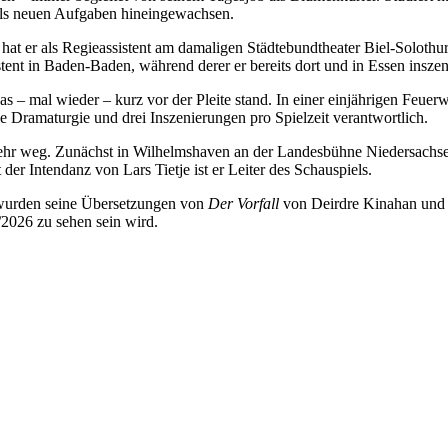
weils neuen Aufgaben hineingewachsen.
at er als Regieassistent am damaligen Städtebundtheater Biel-Solothurn
tent in Baden-Baden, während derer er bereits dort und in Essen inszeni
as – mal wieder – kurz vor der Pleite stand. In einer einjährigen Feuer
die Dramaturgie und drei Inszenierungen pro Spielzeit verantwortlich.
t mehr weg. Zunächst in Wilhelmshaven an der Landesbühne Niedersachs
er Intendanz von Lars Tietje ist er Leiter des Schauspiels.
cht wurden seine Übersetzungen von
Der Vorfall
von Deirdre Kinahan un
/2026 zu sehen sein wird.