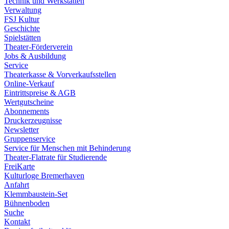
Technik und Werkstätten
Verwaltung
FSJ Kultur
Geschichte
Spielstätten
Theater-Förderverein
Jobs & Ausbildung
Service
Theaterkasse & Vorverkaufsstellen
Online-Verkauf
Eintrittspreise & AGB
Wertgutscheine
Abonnements
Druckerzeugnisse
Newsletter
Gruppenservice
Service für Menschen mit Behinderung
Theater-Flatrate für Studierende
FreiKarte
Kulturloge Bremerhaven
Anfahrt
Klemmbaustein-Set
Bühnenboden
Suche
Kontakt