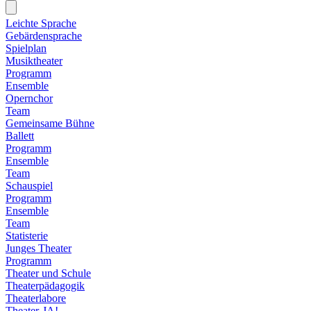
Leichte Sprache
Gebärdensprache
Spielplan
Musiktheater
Programm
Ensemble
Opernchor
Team
Gemeinsame Bühne
Ballett
Programm
Ensemble
Team
Schauspiel
Programm
Ensemble
Team
Statisterie
Junges Theater
Programm
Theater und Schule
Theaterpädagogik
Theaterlabore
Theater-JA!