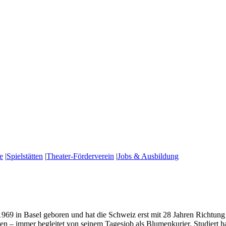
e
|
Spielstätten
|
Theater-Förderverein
|
Jobs & Ausbildung
1969 in Basel geboren und hat die Schweiz erst mit 28 Jahren Richtung 
– immer begleitet von seinem Tagesjob als Blumenkurier. Studiert hat e