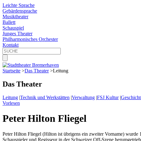
Leichte Sprache
Gebärdensprache
Musiktheater
Ballett
Schauspiel
Junges Theater
Philharmonisches Orchester
Kontakt
Startseite
>
Das Theater
>
Leitung
Das Theater
Leitung
|
Technik und Werkstätten
|
Verwaltung
|
FSJ Kultur
|
Geschicht
Vorlesen
Peter Hilton Fliegel
Peter Hilton Fliegel (Hilton ist übrigens ein zweiter Vorname) wurde 
Schauspieler und Regisseur in der Schweizer Off-Szene herumgetrieben 