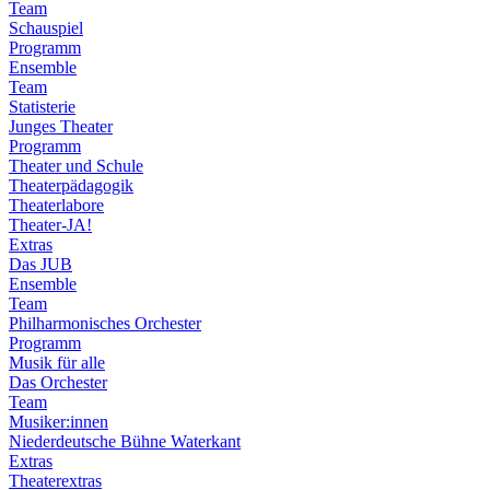
Team
Schauspiel
Programm
Ensemble
Team
Statisterie
Junges Theater
Programm
Theater und Schule
Theaterpädagogik
Theaterlabore
Theater-JA!
Extras
Das JUB
Ensemble
Team
Philharmonisches Orchester
Programm
Musik für alle
Das Orchester
Team
Musiker:innen
Niederdeutsche Bühne Waterkant
Extras
Theaterextras