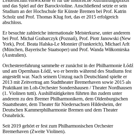
Leidenschaft entwickelte er für die historische Aufführungspraxis
und das Spiel auf der Barockvioline. Anschließend setzte er sein
Studium an der Hochschule für Künste Bremen bei Prof. Katrin
Scholz und Prof. Thomas Klug fort, das er 2015 erfolgreich
abschloss.
Er besuchte zahlreiche internationale Meisterkurse, unter anderem
bei Prof. Michał Grabarczyk (Poznań), Prof. Piotr Janowski (New
York), Prof. Beata Halska-Le Monnier (Frankreich), Michael Arlt
(München, Bayerische Staatsoper) und Prof. Wanda Wiłkomirska
(Australien).
Orchestererfahrung sammelte er zunächst in der Philharmonie Łódź
und am Opernhaus Łódź, wo er bereits während des Studiums fest
angestellt war. Nach seinem Umzug nach Deutschland spielte er
2013 mit Zeitvertrag am Stadttheater Bremerhaven sowie 2015 als
Praktikant im Loh-Orchester Sondershausen / Theater Nordhausen
(1. Violinen tutti). Aushilfstätigkeiten führten ihn zudem unter
anderem zu den Bremer Philharmonikern, dem Oldenburgischen
Staatstheater, dem Theater für Niedersachsen Hildesheim, der
Deutschen Kammerphilharmonie Bremen und dem Theater
Osnabrück.
Seit 2019 gehört er fest zum Philharmonischen Orchester
Bremerhaven (Zweite Violinen).