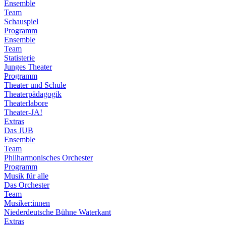
Ensemble
Team
Schauspiel
Programm
Ensemble
Team
Statisterie
Junges Theater
Programm
Theater und Schule
Theaterpädagogik
Theaterlabore
Theater-JA!
Extras
Das JUB
Ensemble
Team
Philharmonisches Orchester
Programm
Musik für alle
Das Orchester
Team
Musiker:innen
Niederdeutsche Bühne Waterkant
Extras