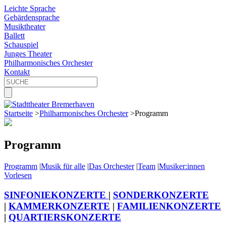
Leichte Sprache
Gebärdensprache
Musiktheater
Ballett
Schauspiel
Junges Theater
Philharmonisches Orchester
Kontakt
Startseite
>
Philharmonisches Orchester
>
Programm
Programm
Programm
|
Musik für alle
|
Das Orchester
|
Team
|
Musiker:innen
Vorlesen
SINFONIEKONZERTE
|
SONDERKONZERTE
|
KAMMERKONZERTE
|
FAMILIENKONZERTE
|
QUARTIERSKONZERTE