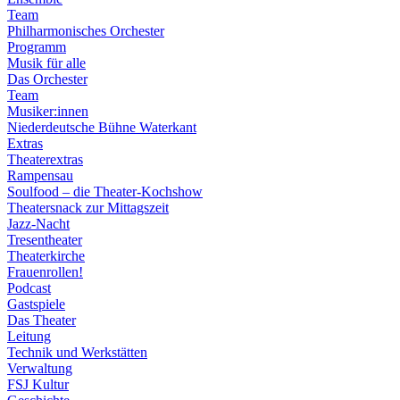
Team
Philharmonisches Orchester
Programm
Musik für alle
Das Orchester
Team
Musiker:innen
Niederdeutsche Bühne Waterkant
Extras
Theaterextras
Rampensau
Soulfood – die Theater-Kochshow
Theatersnack zur Mittagszeit
Jazz-Nacht
Tresentheater
Theaterkirche
Frauenrollen!
Podcast
Gastspiele
Das Theater
Leitung
Technik und Werkstätten
Verwaltung
FSJ Kultur