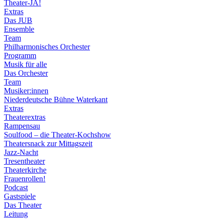
Theater-JA!
Extras
Das JUB
Ensemble
Team
Philharmonisches Orchester
Programm
Musik für alle
Das Orchester
Team
Musiker:innen
Niederdeutsche Bühne Waterkant
Extras
Theaterextras
Rampensau
Soulfood – die Theater-Kochshow
Theatersnack zur Mittagszeit
Jazz-Nacht
Tresentheater
Theaterkirche
Frauenrollen!
Podcast
Gastspiele
Das Theater
Leitung