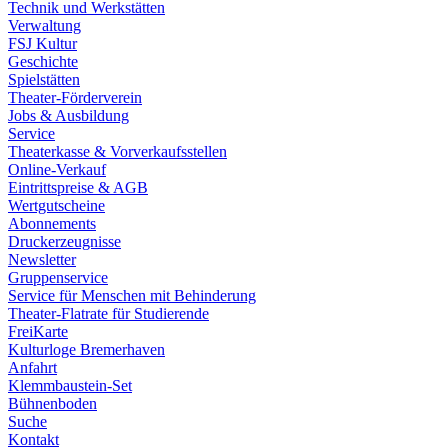
Technik und Werkstätten
Verwaltung
FSJ Kultur
Geschichte
Spielstätten
Theater-Förderverein
Jobs & Ausbildung
Service
Theaterkasse & Vorverkaufsstellen
Online-Verkauf
Eintrittspreise & AGB
Wertgutscheine
Abonnements
Druckerzeugnisse
Newsletter
Gruppenservice
Service für Menschen mit Behinderung
Theater-Flatrate für Studierende
FreiKarte
Kulturloge Bremerhaven
Anfahrt
Klemmbaustein-Set
Bühnenboden
Suche
Kontakt