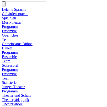
Leichte Sprache
Gebärdensprache
Spielplan
Musiktheater
Programm
Ensemble
Opernchor
Team
Gemeinsame Bühne
Ballett
Programm
Ensemble
Team
Schauspiel
Programm
Ensemble
Team
Statisterie
Junges Theater
Programm
Theater und Schule
Theaterpädagogik
Theaterlabore