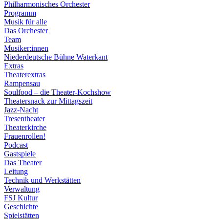
Philharmonisches Orchester
Programm
Musik für alle
Das Orchester
Team
Musiker:innen
Niederdeutsche Bühne Waterkant
Extras
Theaterextras
Rampensau
Soulfood – die Theater-Kochshow
Theatersnack zur Mittagszeit
Jazz-Nacht
Tresentheater
Theaterkirche
Frauenrollen!
Podcast
Gastspiele
Das Theater
Leitung
Technik und Werkstätten
Verwaltung
FSJ Kultur
Geschichte
Spielstätten