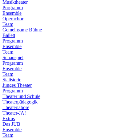
Musiktheater
Programm
Ensemble
Opernchor
Team
Gemeinsame Bühne
Ballett
Programm
Ensemble
Team
Schauspiel
Programm
Ensemble
Team
Statisterie
Junges Theater
Programm
Theater und Schule
Theaterpädagogik
Theaterlabore
Theater-JA!
Extras
Das JUB
Ensemble
Team