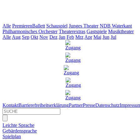
Alle
Premieren
Ballett
Schauspiel
Junges Theater
NDB Waterkant
Philharmonisches Orchester
Theaterextras
Gastspiele
Musiktheater
Alle
Aug
Sep
Okt
Nov
Dez
Jan
Feb
Mrz
Apr
Mai
Jun
Jul
Kontakt
Barrierefreiheitserklärung
Partner
Presse
Datenschutz
Impressu
Leichte Sprache
Gebärdensprache
Spielplan