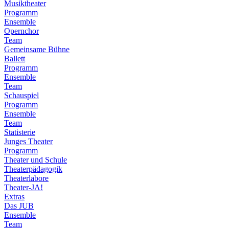
Musiktheater
Programm
Ensemble
Opernchor
Team
Gemeinsame Bühne
Ballett
Programm
Ensemble
Team
Schauspiel
Programm
Ensemble
Team
Statisterie
Junges Theater
Programm
Theater und Schule
Theaterpädagogik
Theaterlabore
Theater-JA!
Extras
Das JUB
Ensemble
Team