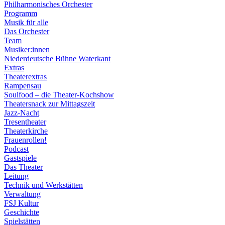
Philharmonisches Orchester
Programm
Musik für alle
Das Orchester
Team
Musiker:innen
Niederdeutsche Bühne Waterkant
Extras
Theaterextras
Rampensau
Soulfood – die Theater-Kochshow
Theatersnack zur Mittagszeit
Jazz-Nacht
Tresentheater
Theaterkirche
Frauenrollen!
Podcast
Gastspiele
Das Theater
Leitung
Technik und Werkstätten
Verwaltung
FSJ Kultur
Geschichte
Spielstätten