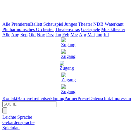
Alle
Premieren
Ballett
Schauspiel
Junges Theater
NDB Waterkant
Philharmonisches Orchester
Theaterextras
Gastspiele
Musiktheater
Alle
Aug
Sep
Okt
Nov
Dez
Jan
Feb
Mrz
Apr
Mai
Jun
Jul
Kontakt
Barrierefreiheitserklärung
Partner
Presse
Datenschutz
Impressu
Leichte Sprache
Gebärdensprache
Spielplan