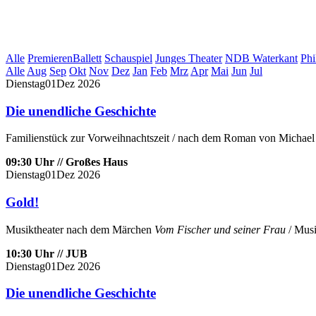
Alle
Premieren
Ballett
Schauspiel
Junges Theater
NDB Waterkant
Phi
Alle
Aug
Sep
Okt
Nov
Dez
Jan
Feb
Mrz
Apr
Mai
Jun
Jul
Dienstag
01
Dez
2026
Die unendliche Geschichte
Familienstück zur Vorweihnachtszeit / nach dem Roman von Michael 
09:30 Uhr // Großes Haus
Dienstag
01
Dez
2026
Gold!
Musiktheater nach dem Märchen
Vom Fischer und seiner Frau
/ Musi
10:30 Uhr // JUB
Dienstag
01
Dez
2026
Die unendliche Geschichte