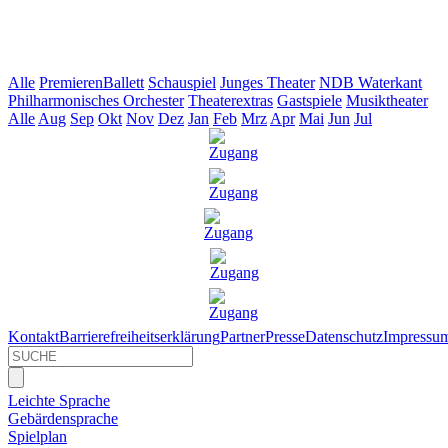
Alle
Premieren
Ballett
Schauspiel
Junges Theater
NDB Waterkant
Philharmonisches Orchester
Theaterextras
Gastspiele
Musiktheater
Alle
Aug
Sep
Okt
Nov
Dez
Jan
Feb
Mrz
Apr
Mai
Jun
Jul
Kontakt
Barrierefreiheitserklärung
Partner
Presse
Datenschutz
Impressu
Leichte Sprache
Gebärdensprache
Spielplan