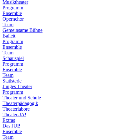
Musiktheater
Programm
Ensemble
Opernchor
Team
Gemeinsame Bühne
Ballett
Programm
Ensemble
Team
Schauspiel
Programm
Ensemble
Team
Statisterie
Junges Theater
Programm
Theater und Schule
Theaterpädagogik
Theaterlabore
Theater-JA!
Extras
Das JUB
Ensemble
Team