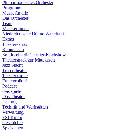
Philharmonisches Orchester
Programm
Musik für alle
Das Orchester
Team
Musiker:innen
Niederdeutsche Bühne Waterkant
Extras
Theaterextras
Rampensau
Soulfood – die Theater-Kochshow
Theatersnack zur Mittagszeit
Jazz-Nacht
Tresentheater
Theaterkirche
Frauenrollen!
Podcast
Gastspiele
Das Theater
Leitung
Technik und Werkstätten
Verwaltung
FSJ Kultur
Geschichte
Spielstätten