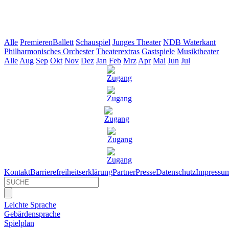
Alle
Premieren
Ballett
Schauspiel
Junges Theater
NDB Waterkant
Philharmonisches Orchester
Theaterextras
Gastspiele
Musiktheater
Alle
Aug
Sep
Okt
Nov
Dez
Jan
Feb
Mrz
Apr
Mai
Jun
Jul
Kontakt
Barrierefreiheitserklärung
Partner
Presse
Datenschutz
Impressu
Leichte Sprache
Gebärdensprache
Spielplan