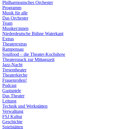
Philharmonisches Orchester
Programm
Musik für alle
Das Orchester
Team
Musiker:innen
Niederdeutsche Bühne Waterkant
Extras
Theaterextras
Rampensau
Soulfood – die Theater-Kochshow
Theatersnack zur Mittagszeit
Jazz-Nacht
Tresentheater
Theaterkirche
Frauenrollen!
Podcast
Gastspiele
Das Theater
Leitung
Technik und Werkstätten
Verwaltung
FSJ Kultur
Geschichte
Spielstätten