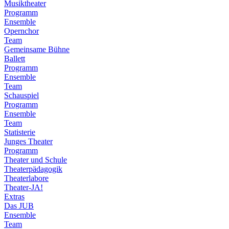
Musiktheater
Programm
Ensemble
Opernchor
Team
Gemeinsame Bühne
Ballett
Programm
Ensemble
Team
Schauspiel
Programm
Ensemble
Team
Statisterie
Junges Theater
Programm
Theater und Schule
Theaterpädagogik
Theaterlabore
Theater-JA!
Extras
Das JUB
Ensemble
Team