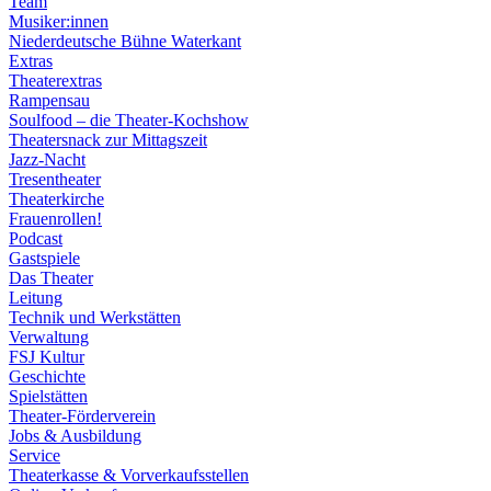
Team
Musiker:innen
Niederdeutsche Bühne Waterkant
Extras
Theaterextras
Rampensau
Soulfood – die Theater-Kochshow
Theatersnack zur Mittagszeit
Jazz-Nacht
Tresentheater
Theaterkirche
Frauenrollen!
Podcast
Gastspiele
Das Theater
Leitung
Technik und Werkstätten
Verwaltung
FSJ Kultur
Geschichte
Spielstätten
Theater-Förderverein
Jobs & Ausbildung
Service
Theaterkasse & Vorverkaufsstellen