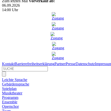
Zum letzten Mal
Vorverkauf ab:
06.09.2026
14:00 Uhr
Kontakt
Barrierefreiheitserklärung
Partner
Presse
Datenschutz
Impressu
Leichte Sprache
Gebärdensprache
Spielplan
Musiktheater
Programm
Ensemble
Opernchor
Team