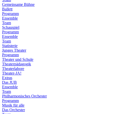
Gemeinsame Bühne
Ballett
Programm
Ensemble
Team
Schauspiel
Programm
Ensemble
Team
Statisterie
Junges Theater
Programm
Theater und Schule
Theaterpädagogik
Theaterlabore
Theater-JA!
Extras
Das JUB
Ensemble
Team
Philharmonisches Orchester
Programm
Musik für alle
Das Orchester