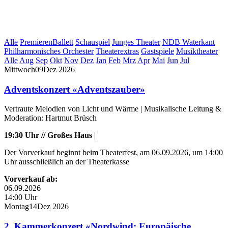
Alle
Premieren
Ballett
Schauspiel
Junges Theater
NDB Waterkant
Philharmonisches Orchester
Theaterextras
Gastspiele
Musiktheater
Alle
Aug
Sep
Okt
Nov
Dez
Jan
Feb
Mrz
Apr
Mai
Jun
Jul
Mittwoch
09
Dez
2026
Adventskonzert «Adventszauber»
Vertraute Melodien von Licht und Wärme | Musikalische Leitung &
Moderation: Hartmut Brüsch
19:30 Uhr // Großes Haus
|
Der Vorverkauf beginnt beim Theaterfest, am 06.09.2026, um 14:00
Uhr ausschließlich an der Theaterkasse
Vorverkauf ab:
06.09.2026
14:00 Uhr
Montag
14
Dez
2026
2. Kammerkonzert «Nordwind: Europäische