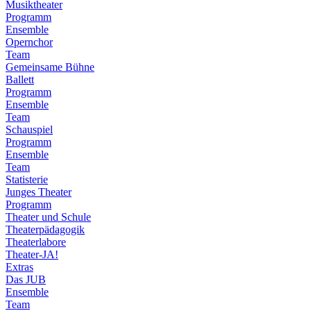
Musiktheater
Programm
Ensemble
Opernchor
Team
Gemeinsame Bühne
Ballett
Programm
Ensemble
Team
Schauspiel
Programm
Ensemble
Team
Statisterie
Junges Theater
Programm
Theater und Schule
Theaterpädagogik
Theaterlabore
Theater-JA!
Extras
Das JUB
Ensemble
Team