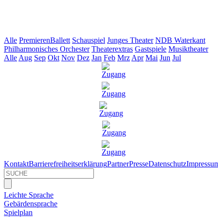
Alle
Premieren
Ballett
Schauspiel
Junges Theater
NDB Waterkant
Philharmonisches Orchester
Theaterextras
Gastspiele
Musiktheater
Alle
Aug
Sep
Okt
Nov
Dez
Jan
Feb
Mrz
Apr
Mai
Jun
Jul
Kontakt
Barrierefreiheitserklärung
Partner
Presse
Datenschutz
Impressu
Leichte Sprache
Gebärdensprache
Spielplan