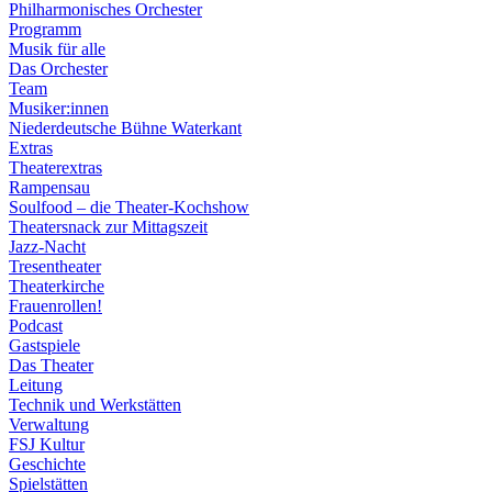
Philharmonisches Orchester
Programm
Musik für alle
Das Orchester
Team
Musiker:innen
Niederdeutsche Bühne Waterkant
Extras
Theaterextras
Rampensau
Soulfood – die Theater-Kochshow
Theatersnack zur Mittagszeit
Jazz-Nacht
Tresentheater
Theaterkirche
Frauenrollen!
Podcast
Gastspiele
Das Theater
Leitung
Technik und Werkstätten
Verwaltung
FSJ Kultur
Geschichte
Spielstätten