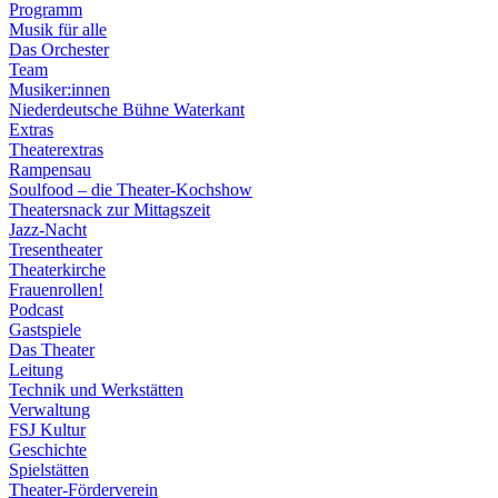
Programm
Musik für alle
Das Orchester
Team
Musiker:innen
Niederdeutsche Bühne Waterkant
Extras
Theaterextras
Rampensau
Soulfood – die Theater-Kochshow
Theatersnack zur Mittagszeit
Jazz-Nacht
Tresentheater
Theaterkirche
Frauenrollen!
Podcast
Gastspiele
Das Theater
Leitung
Technik und Werkstätten
Verwaltung
FSJ Kultur
Geschichte
Spielstätten
Theater-Förderverein