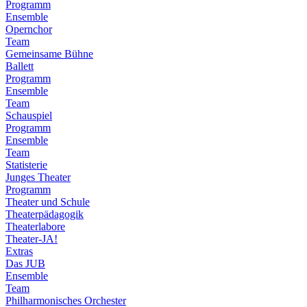
Programm
Ensemble
Opernchor
Team
Gemeinsame Bühne
Ballett
Programm
Ensemble
Team
Schauspiel
Programm
Ensemble
Team
Statisterie
Junges Theater
Programm
Theater und Schule
Theaterpädagogik
Theaterlabore
Theater-JA!
Extras
Das JUB
Ensemble
Team
Philharmonisches Orchester