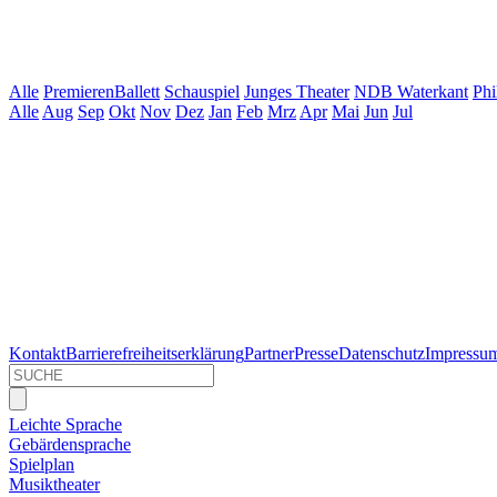
Alle
Premieren
Ballett
Schauspiel
Junges Theater
NDB Waterkant
Phi
Alle
Aug
Sep
Okt
Nov
Dez
Jan
Feb
Mrz
Apr
Mai
Jun
Jul
Kontakt
Barrierefreiheitserklärung
Partner
Presse
Datenschutz
Impressu
Leichte Sprache
Gebärdensprache
Spielplan
Musiktheater