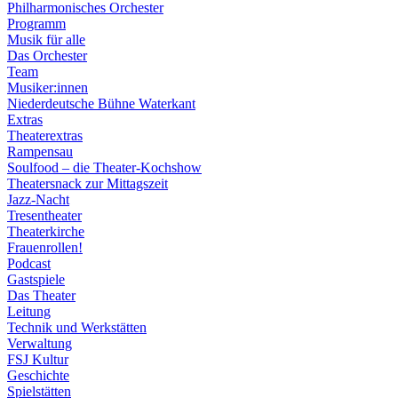
Philharmonisches Orchester
Programm
Musik für alle
Das Orchester
Team
Musiker:innen
Niederdeutsche Bühne Waterkant
Extras
Theaterextras
Rampensau
Soulfood – die Theater-Kochshow
Theatersnack zur Mittagszeit
Jazz-Nacht
Tresentheater
Theaterkirche
Frauenrollen!
Podcast
Gastspiele
Das Theater
Leitung
Technik und Werkstätten
Verwaltung
FSJ Kultur
Geschichte
Spielstätten