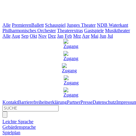
Alle
Premieren
Ballett
Schauspiel
Junges Theater
NDB Waterkant
Philharmonisches Orchester
Theaterextras
Gastspiele
Musiktheater
Alle
Aug
Sep
Okt
Nov
Dez
Jan
Feb
Mrz
Apr
Mai
Jun
Jul
Kontakt
Barrierefreiheitserklärung
Partner
Presse
Datenschutz
Impressu
Leichte Sprache
Gebärdensprache
Spielplan