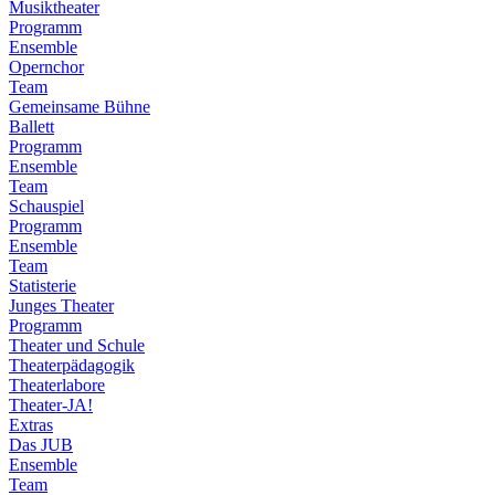
Musiktheater
Programm
Ensemble
Opernchor
Team
Gemeinsame Bühne
Ballett
Programm
Ensemble
Team
Schauspiel
Programm
Ensemble
Team
Statisterie
Junges Theater
Programm
Theater und Schule
Theaterpädagogik
Theaterlabore
Theater-JA!
Extras
Das JUB
Ensemble
Team