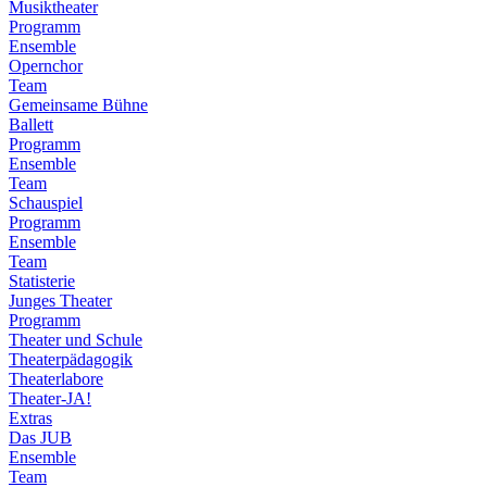
Musiktheater
Programm
Ensemble
Opernchor
Team
Gemeinsame Bühne
Ballett
Programm
Ensemble
Team
Schauspiel
Programm
Ensemble
Team
Statisterie
Junges Theater
Programm
Theater und Schule
Theaterpädagogik
Theaterlabore
Theater-JA!
Extras
Das JUB
Ensemble
Team