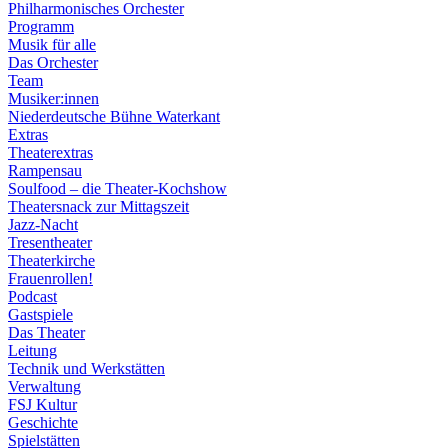
Philharmonisches Orchester
Programm
Musik für alle
Das Orchester
Team
Musiker:innen
Niederdeutsche Bühne Waterkant
Extras
Theaterextras
Rampensau
Soulfood – die Theater-Kochshow
Theatersnack zur Mittagszeit
Jazz-Nacht
Tresentheater
Theaterkirche
Frauenrollen!
Podcast
Gastspiele
Das Theater
Leitung
Technik und Werkstätten
Verwaltung
FSJ Kultur
Geschichte
Spielstätten