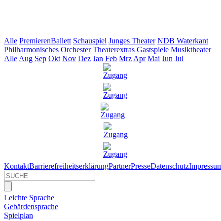
Alle
Premieren
Ballett
Schauspiel
Junges Theater
NDB Waterkant
Philharmonisches Orchester
Theaterextras
Gastspiele
Musiktheater
Alle
Aug
Sep
Okt
Nov
Dez
Jan
Feb
Mrz
Apr
Mai
Jun
Jul
Kontakt
Barrierefreiheitserklärung
Partner
Presse
Datenschutz
Impressu
Leichte Sprache
Gebärdensprache
Spielplan