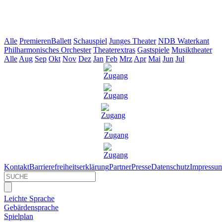
Alle
Premieren
Ballett
Schauspiel
Junges Theater
NDB Waterkant
Philharmonisches Orchester
Theaterextras
Gastspiele
Musiktheater
Alle
Aug
Sep
Okt
Nov
Dez
Jan
Feb
Mrz
Apr
Mai
Jun
Jul
Kontakt
Barrierefreiheitserklärung
Partner
Presse
Datenschutz
Impressu
Leichte Sprache
Gebärdensprache
Spielplan