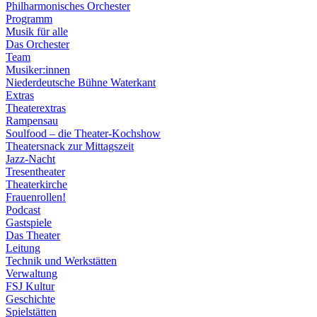
Philharmonisches Orchester
Programm
Musik für alle
Das Orchester
Team
Musiker:innen
Niederdeutsche Bühne Waterkant
Extras
Theaterextras
Rampensau
Soulfood – die Theater-Kochshow
Theatersnack zur Mittagszeit
Jazz-Nacht
Tresentheater
Theaterkirche
Frauenrollen!
Podcast
Gastspiele
Das Theater
Leitung
Technik und Werkstätten
Verwaltung
FSJ Kultur
Geschichte
Spielstätten