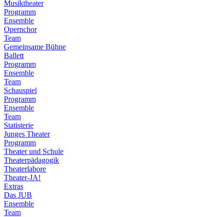
Musiktheater
Programm
Ensemble
Opernchor
Team
Gemeinsame Bühne
Ballett
Programm
Ensemble
Team
Schauspiel
Programm
Ensemble
Team
Statisterie
Junges Theater
Programm
Theater und Schule
Theaterpädagogik
Theaterlabore
Theater-JA!
Extras
Das JUB
Ensemble
Team