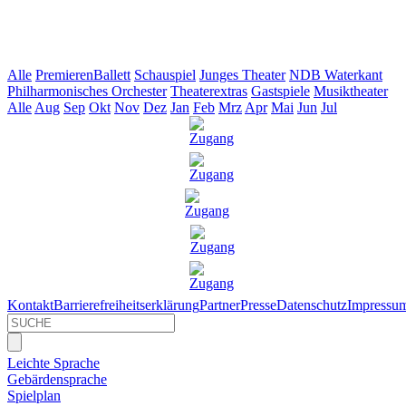
Alle
Premieren
Ballett
Schauspiel
Junges Theater
NDB Waterkant
Philharmonisches Orchester
Theaterextras
Gastspiele
Musiktheater
Alle
Aug
Sep
Okt
Nov
Dez
Jan
Feb
Mrz
Apr
Mai
Jun
Jul
Kontakt
Barrierefreiheitserklärung
Partner
Presse
Datenschutz
Impressu
Leichte Sprache
Gebärdensprache
Spielplan