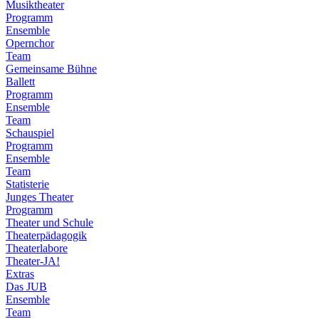
Musiktheater
Programm
Ensemble
Opernchor
Team
Gemeinsame Bühne
Ballett
Programm
Ensemble
Team
Schauspiel
Programm
Ensemble
Team
Statisterie
Junges Theater
Programm
Theater und Schule
Theaterpädagogik
Theaterlabore
Theater-JA!
Extras
Das JUB
Ensemble
Team