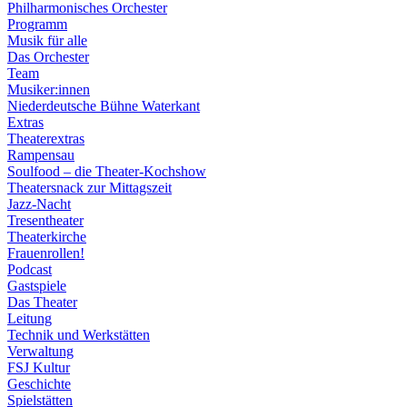
Philharmonisches Orchester
Programm
Musik für alle
Das Orchester
Team
Musiker:innen
Niederdeutsche Bühne Waterkant
Extras
Theaterextras
Rampensau
Soulfood – die Theater-Kochshow
Theatersnack zur Mittagszeit
Jazz-Nacht
Tresentheater
Theaterkirche
Frauenrollen!
Podcast
Gastspiele
Das Theater
Leitung
Technik und Werkstätten
Verwaltung
FSJ Kultur
Geschichte
Spielstätten