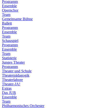
Programm
Ensemble
Opernchor
Team
Gemeinsame Bühne
Ballett
Programm
Ensemble
Team
Schauspiel
Programm
Ensemble
Team
Statisterie
Junges Theater
Programm
Theater und Schule
Theaterpädagogik
Theaterlabore
Theater-JA!
Extras
Das JUB
Ensemble
Team
Philharmonisches Orchester