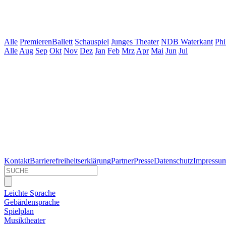
Alle
Premieren
Ballett
Schauspiel
Junges Theater
NDB Waterkant
Phi
Alle
Aug
Sep
Okt
Nov
Dez
Jan
Feb
Mrz
Apr
Mai
Jun
Jul
Kontakt
Barrierefreiheitserklärung
Partner
Presse
Datenschutz
Impressu
Leichte Sprache
Gebärdensprache
Spielplan
Musiktheater