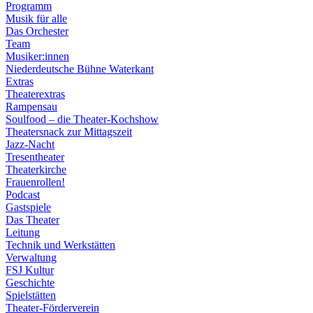
Programm
Musik für alle
Das Orchester
Team
Musiker:innen
Niederdeutsche Bühne Waterkant
Extras
Theaterextras
Rampensau
Soulfood – die Theater-Kochshow
Theatersnack zur Mittagszeit
Jazz-Nacht
Tresentheater
Theaterkirche
Frauenrollen!
Podcast
Gastspiele
Das Theater
Leitung
Technik und Werkstätten
Verwaltung
FSJ Kultur
Geschichte
Spielstätten
Theater-Förderverein