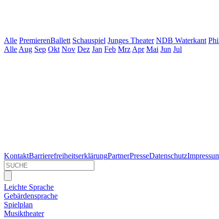
Alle
Premieren
Ballett
Schauspiel
Junges Theater
NDB Waterkant
Phi
Alle
Aug
Sep
Okt
Nov
Dez
Jan
Feb
Mrz
Apr
Mai
Jun
Jul
Kontakt
Barrierefreiheitserklärung
Partner
Presse
Datenschutz
Impressu
Leichte Sprache
Gebärdensprache
Spielplan
Musiktheater