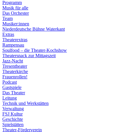
Programm
Musik für alle
Das Orchester
Team
Musiker:innen
Niederdeutsche Bühne Waterkant
Extras
Theaterextras
Rampensau
Soulfood – die Theater-Kochshow
Theatersnack zur Mittagszeit
Jazz-Nacht
Tresentheater
Theaterkirche
Frauenrollen!
Podcast
Gastspiele
Das Theater
Leitung
Technik und Werkstätten
Verwaltung
FSJ Kultur
Geschichte
Spielstätten
Theater-Förderverein