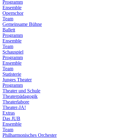
Programm
Ensemble
Opernchor
Team
Gemeinsame Bühne
Ballett
Programm
Ensemble
Team
Schauspiel
Programm
Ensemble
Team
Statisterie
Junges Theater
Programm
Theater und Schule
Theaterpädagogik
Theaterlabore
Theater-JA!
Extras
Das JUB
Ensemble
Team
Philharmonisches Orchester