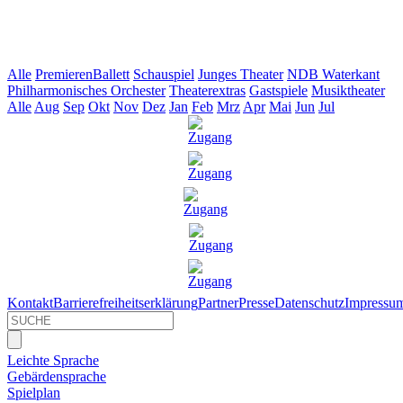
Alle
Premieren
Ballett
Schauspiel
Junges Theater
NDB Waterkant
Philharmonisches Orchester
Theaterextras
Gastspiele
Musiktheater
Alle
Aug
Sep
Okt
Nov
Dez
Jan
Feb
Mrz
Apr
Mai
Jun
Jul
Kontakt
Barrierefreiheitserklärung
Partner
Presse
Datenschutz
Impressu
Leichte Sprache
Gebärdensprache
Spielplan