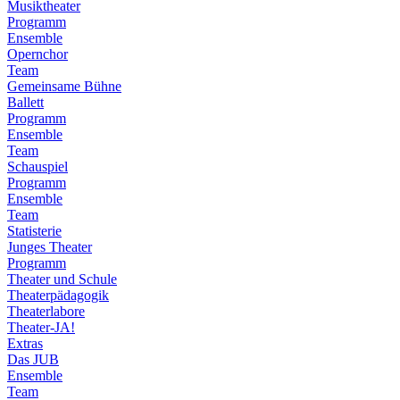
Musiktheater
Programm
Ensemble
Opernchor
Team
Gemeinsame Bühne
Ballett
Programm
Ensemble
Team
Schauspiel
Programm
Ensemble
Team
Statisterie
Junges Theater
Programm
Theater und Schule
Theaterpädagogik
Theaterlabore
Theater-JA!
Extras
Das JUB
Ensemble
Team