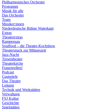
Philharmonisches Orchester
Programm
Musik für alle
Das Orchester
Team
Musiker:innen
Niederdeutsche Bühne Waterkant
Extras
Theaterextras
Rampensau
Soulfood – die Theater-Kochshow
Theatersnack zur Mittagszeit
Jazz-Nacht
Tresentheater
Theaterkirche
Frauenrollen!
Podcast
Gastspiele
Das Theater
Leitung
Technik und Werkstätten
Verwaltung
FSJ Kultur
Geschichte
Spielstätten