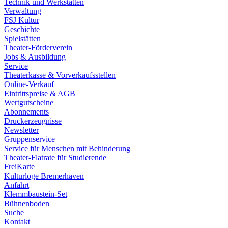
Technik und Werkstätten
Verwaltung
FSJ Kultur
Geschichte
Spielstätten
Theater-Förderverein
Jobs & Ausbildung
Service
Theaterkasse & Vorverkaufsstellen
Online-Verkauf
Eintrittspreise & AGB
Wertgutscheine
Abonnements
Druckerzeugnisse
Newsletter
Gruppenservice
Service für Menschen mit Behinderung
Theater-Flatrate für Studierende
FreiKarte
Kulturloge Bremerhaven
Anfahrt
Klemmbaustein-Set
Bühnenboden
Suche
Kontakt