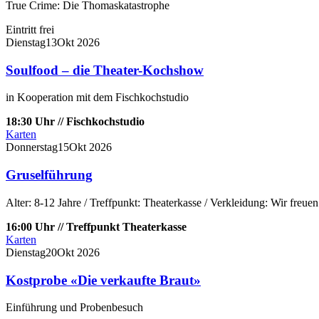
True Crime: Die Thomaskatastrophe
Eintritt frei
Dienstag
13
Okt
2026
Soulfood – die Theater-Kochshow
in Kooperation mit dem Fischkochstudio
18:30 Uhr // Fischkochstudio
Karten
Donnerstag
15
Okt
2026
Gruselführung
Alter: 8-12 Jahre / Treffpunkt: Theaterkasse / Verkleidung: Wir freue
16:00 Uhr // Treffpunkt Theaterkasse
Karten
Dienstag
20
Okt
2026
Kostprobe «Die verkaufte Braut»
Einführung und Probenbesuch