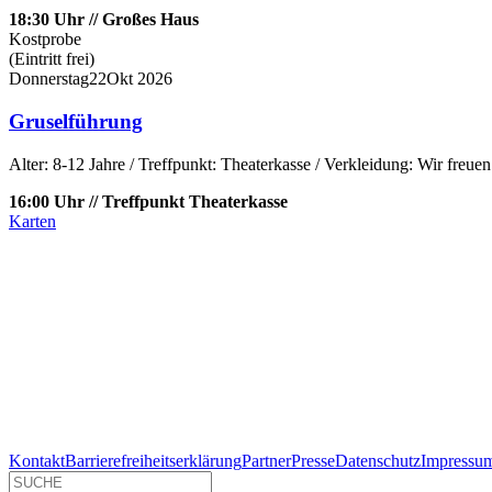
18:30 Uhr // Großes Haus
Kostprobe
(Eintritt frei)
Donnerstag
22
Okt
2026
Gruselführung
Alter: 8-12 Jahre / Treffpunkt: Theaterkasse / Verkleidung: Wir freue
16:00 Uhr // Treffpunkt Theaterkasse
Karten
Kontakt
Barrierefreiheitserklärung
Partner
Presse
Datenschutz
Impressu