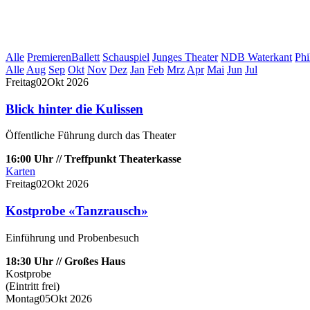
Alle
Premieren
Ballett
Schauspiel
Junges Theater
NDB Waterkant
Phi
Alle
Aug
Sep
Okt
Nov
Dez
Jan
Feb
Mrz
Apr
Mai
Jun
Jul
Freitag
02
Okt
2026
Blick hinter die Kulissen
Öffentliche Führung durch das Theater
16:00 Uhr // Treffpunkt Theaterkasse
Karten
Freitag
02
Okt
2026
Kostprobe «Tanzrausch»
Einführung und Probenbesuch
18:30 Uhr // Großes Haus
Kostprobe
(Eintritt frei)
Montag
05
Okt
2026