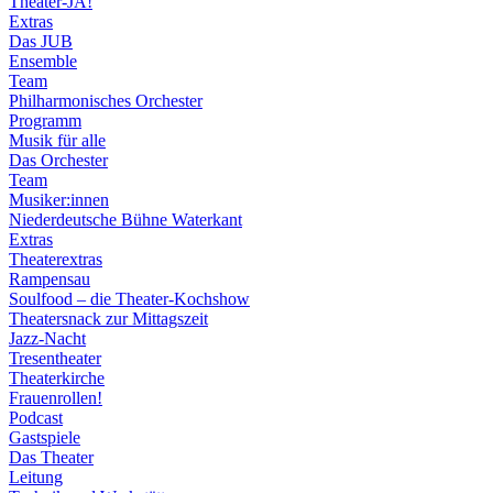
Theater-JA!
Extras
Das JUB
Ensemble
Team
Philharmonisches Orchester
Programm
Musik für alle
Das Orchester
Team
Musiker:innen
Niederdeutsche Bühne Waterkant
Extras
Theaterextras
Rampensau
Soulfood – die Theater-Kochshow
Theatersnack zur Mittagszeit
Jazz-Nacht
Tresentheater
Theaterkirche
Frauenrollen!
Podcast
Gastspiele
Das Theater
Leitung