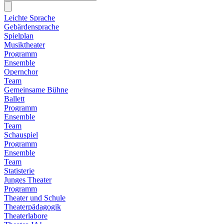
Leichte Sprache
Gebärdensprache
Spielplan
Musiktheater
Programm
Ensemble
Opernchor
Team
Gemeinsame Bühne
Ballett
Programm
Ensemble
Team
Schauspiel
Programm
Ensemble
Team
Statisterie
Junges Theater
Programm
Theater und Schule
Theaterpädagogik
Theaterlabore