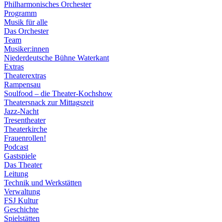
Philharmonisches Orchester
Programm
Musik für alle
Das Orchester
Team
Musiker:innen
Niederdeutsche Bühne Waterkant
Extras
Theaterextras
Rampensau
Soulfood – die Theater-Kochshow
Theatersnack zur Mittagszeit
Jazz-Nacht
Tresentheater
Theaterkirche
Frauenrollen!
Podcast
Gastspiele
Das Theater
Leitung
Technik und Werkstätten
Verwaltung
FSJ Kultur
Geschichte
Spielstätten