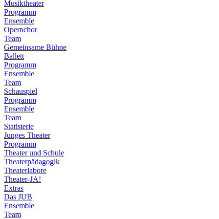
Musiktheater
Programm
Ensemble
Opernchor
Team
Gemeinsame Bühne
Ballett
Programm
Ensemble
Team
Schauspiel
Programm
Ensemble
Team
Statisterie
Junges Theater
Programm
Theater und Schule
Theaterpädagogik
Theaterlabore
Theater-JA!
Extras
Das JUB
Ensemble
Team