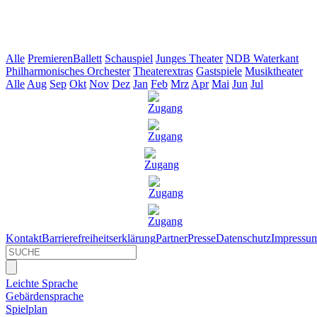
Alle
Premieren
Ballett
Schauspiel
Junges Theater
NDB Waterkant
Philharmonisches Orchester
Theaterextras
Gastspiele
Musiktheater
Alle
Aug
Sep
Okt
Nov
Dez
Jan
Feb
Mrz
Apr
Mai
Jun
Jul
Kontakt
Barrierefreiheitserklärung
Partner
Presse
Datenschutz
Impressu
Leichte Sprache
Gebärdensprache
Spielplan