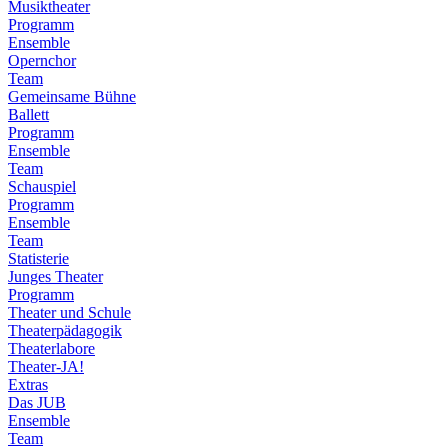
Musiktheater
Programm
Ensemble
Opernchor
Team
Gemeinsame Bühne
Ballett
Programm
Ensemble
Team
Schauspiel
Programm
Ensemble
Team
Statisterie
Junges Theater
Programm
Theater und Schule
Theaterpädagogik
Theaterlabore
Theater-JA!
Extras
Das JUB
Ensemble
Team