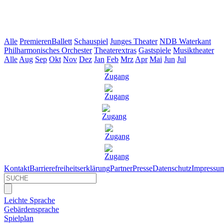
Alle
Premieren
Ballett
Schauspiel
Junges Theater
NDB Waterkant
Philharmonisches Orchester
Theaterextras
Gastspiele
Musiktheater
Alle
Aug
Sep
Okt
Nov
Dez
Jan
Feb
Mrz
Apr
Mai
Jun
Jul
Kontakt
Barrierefreiheitserklärung
Partner
Presse
Datenschutz
Impressu
Leichte Sprache
Gebärdensprache
Spielplan