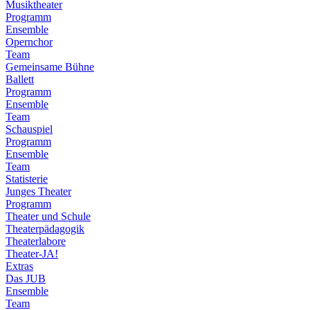
Musiktheater
Programm
Ensemble
Opernchor
Team
Gemeinsame Bühne
Ballett
Programm
Ensemble
Team
Schauspiel
Programm
Ensemble
Team
Statisterie
Junges Theater
Programm
Theater und Schule
Theaterpädagogik
Theaterlabore
Theater-JA!
Extras
Das JUB
Ensemble
Team