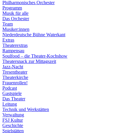
Philharmonisches Orchester
Programm
Musik für alle
Das Orchester
Team
Musiker:innen
Niederdeutsche Bühne Waterkant
Extras
Theaterextras
Rampensau
Soulfood – die Theater-Kochshow
Theatersnack zur Mittagszeit
Jazz-Nacht
Tresentheater
Theaterkirche
Frauenrollen!
Podcast
Gastspiele
Das Theater
Leitung
Technik und Werkstätten
Verwaltung
FSJ Kultur
Geschichte
Spielstätten