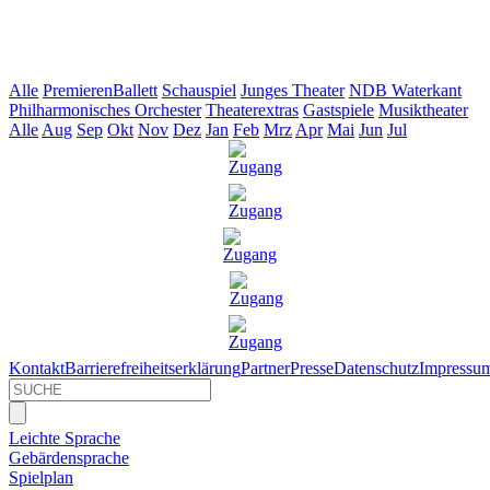
Alle
Premieren
Ballett
Schauspiel
Junges Theater
NDB Waterkant
Philharmonisches Orchester
Theaterextras
Gastspiele
Musiktheater
Alle
Aug
Sep
Okt
Nov
Dez
Jan
Feb
Mrz
Apr
Mai
Jun
Jul
Kontakt
Barrierefreiheitserklärung
Partner
Presse
Datenschutz
Impressu
Leichte Sprache
Gebärdensprache
Spielplan