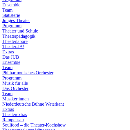
Ensemble
Team
Statisterie
Junges Theater
Programm
Theater und Schule
Theaterpädagogik
Theaterlabore
Theater-JA!
Extras
Das JUB
Ensemble
Team
Philharmonisches Orchester
Programm
Musik für alle
Das Orchester
Team
Musiker:innen
Niederdeutsche Bühne Waterkant
Extras
Theaterextras
Rampensau
Soulfood – die Theater-Kochshow