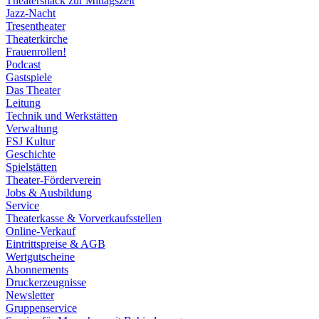
Theatersnack zur Mittagszeit
Jazz-Nacht
Tresentheater
Theaterkirche
Frauenrollen!
Podcast
Gastspiele
Das Theater
Leitung
Technik und Werkstätten
Verwaltung
FSJ Kultur
Geschichte
Spielstätten
Theater-Förderverein
Jobs & Ausbildung
Service
Theaterkasse & Vorverkaufsstellen
Online-Verkauf
Eintrittspreise & AGB
Wertgutscheine
Abonnements
Druckerzeugnisse
Newsletter
Gruppenservice