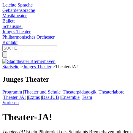
Leichte Sprache
Gebärdensprache
Musiktheater
Ballett
Schauspiel
Junges Theater
Philharmonisches Orchester
Kontakt
Startseite
>
Junges Theater
>
Theater-JA!
Junges Theater
Programm
|
Theater und Schule
|
Theaterpädagogik
|
Theaterlabore
|
Theater-JA!
|
Extras
|
Das JUB
|
Ensemble
|
Team
Vorlesen
Theater-JA!
Theater-JA!
ist ein Pilotprojekt des Schulamts Bremerhaven mit dem