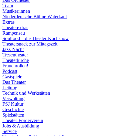
Das Orchester
Team
Musiker:innen
Niederdeutsche Bühne Waterkant
Extras
Theaterextras
Rampensau
Soulfood – die Theater-Kochshow
Theatersnack zur Mittagszeit
Jazz-Nacht
Tresentheater
Theaterkirche
Frauenrollen!
Podcast
Gastspiele
Das Theater
Leitung
Technik und Werkstätten
Verwaltung
FSJ Kultur
Geschichte
Spielstätten
Theater-Förderverein
Jobs & Ausbildung
Service