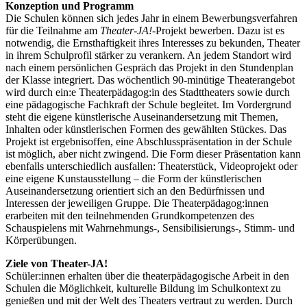
Konzeption und Programm
Die Schulen können sich jedes Jahr in einem Bewerbungsverfahren
für die Teilnahme am
Theater-JA!
-Projekt bewerben. Dazu ist es
notwendig, die Ernsthaftigkeit ihres Interesses zu bekunden, Theater
in ihrem Schulprofil stärker zu verankern. An jedem Standort wird
nach einem persönlichen Gespräch das Projekt in den Stundenplan
der Klasse integriert. Das wöchentlich 90-minütige Theaterangebot
wird durch ein:e Theaterpädagog:in des Stadttheaters sowie durch
eine pädagogische Fachkraft der Schule begleitet. Im Vordergrund
steht die eigene künstlerische Auseinandersetzung mit Themen,
Inhalten oder künstlerischen Formen des gewählten Stückes. Das
Projekt ist ergebnisoffen, eine Abschlusspräsentation in der Schule
ist möglich, aber nicht zwingend. Die Form dieser Präsentation kann
ebenfalls unterschiedlich ausfallen: Theaterstück, Videoprojekt oder
eine eigene Kunstausstellung – die Form der künstlerischen
Auseinandersetzung orientiert sich an den Bedürfnissen und
Interessen der jeweiligen Gruppe. Die Theaterpädagog:innen
erarbeiten mit den teilnehmenden Grundkompetenzen des
Schauspielens mit Wahrnehmungs-, Sensibilisierungs-, Stimm- und
Körperübungen.
Ziele von Theater-JA!
Schüler:innen erhalten über die theaterpädagogische Arbeit in den
Schulen die Möglichkeit, kulturelle Bildung im Schulkontext zu
genießen und mit der Welt des Theaters vertraut zu werden. Durch