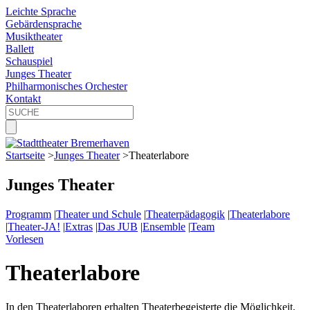
Leichte Sprache
Gebärdensprache
Musiktheater
Ballett
Schauspiel
Junges Theater
Philharmonisches Orchester
Kontakt
Startseite
>
Junges Theater
>
Theaterlabore
Junges Theater
Programm
|
Theater und Schule
|
Theaterpädagogik
|
Theaterlabore
|
Theater-JA!
|
Extras
|
Das JUB
|
Ensemble
|
Team
Vorlesen
Theaterlabore
In den Theaterlaboren erhalten Theaterbegeisterte die Möglichkeit,