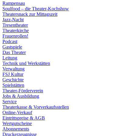
Rampensau
Soulfood – die Theater-Kochshow
Theatersnack zur Mittagszeit
Jazz-Nacht
Tresentheater
Theaterkirche
Frauenrollen!
Podcast
Gastspiele
Das Theater
Leitung
Technik und Werkstätten
Verwaltung
FSJ Kultur
Geschichte
Spielstätten
Theater-Förderverein
Jobs & Ausbildung
Service
Theaterkasse & Vorverkaufsstellen
Online-Verkauf
Eintrittspreise & AGB
Wertgutscheine
Abonnements
Druckerzeugnisse