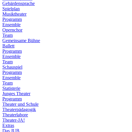
Gebärdensprache
Spielplan
Musiktheater
Programm
Ensemble
Opernchor
Team
Gemeinsame Bühne
Ballett
Programm
Ensemble
Team
Schauspiel
Programm
Ensemble
Team
Statisterie
Junges Theater
Programm
Theater und Schule
Theaterpädagogik
Theaterlabore
Theater-JA!
Extras
Das JUB