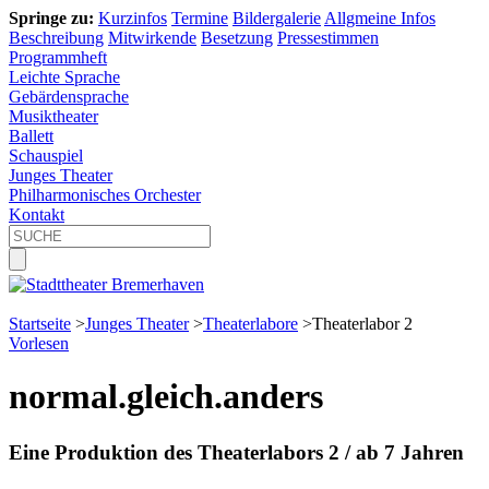
Springe zu:
Kurzinfos
Termine
Bildergalerie
Allgmeine Infos
Beschreibung
Mitwirkende
Besetzung
Pressestimmen
Programmheft
Leichte Sprache
Gebärdensprache
Musiktheater
Ballett
Schauspiel
Junges Theater
Philharmonisches Orchester
Kontakt
Startseite
>
Junges Theater
>
Theaterlabore
>
Theaterlabor 2
Vorlesen
normal.gleich.anders
Eine Produktion des Theaterlabors 2 / ab 7 Jahren