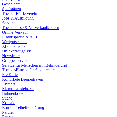
Geschichte
Spielstätten
Theater-Förderverein
Jobs & Ausbildung
Service
Theaterkasse & Vorverkaufsstellen
Online-Verkauf
Eintrittspreise & AGB
Wertgutscheine
Abonnements
Druckerzeugnisse
Newsletter
Gruppenservice
Service für Menschen mit Behinderung
Theater-Flatrate für Studierende
FreiKarte
Kulturloge Bremerhaven
Anfahrt
Klemmbaustein-Set
Bühnenboden
Suche
Kontakt
Barrierefreiheitserklärung
Partner
Presse