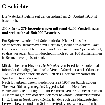
Geschichte
Die Waterkant-Bilanz seit der Gründung am 24. August 1920 ist
beachtlich:
200 Stücke, 270 Inszenierungen mit rund 4.200 Vorstellungen
und weit mehr als 500.000 Besucher.
Pro Spielzeit werden drei Stücke für das Kleine Haus des
Stadttheaters Bremerhaven mit Berufsregisseuren inszeniert. Dazu
kommen 20 bis 25 Herdabende im Geestbauernhaus Speckenbüttel,
so dass wir jedes Jahr mit durchschnittlich 90 bis 100 Aufführungen
in Bremerhaven präsent sind.
Mit dem heiteren Einakter
De Inbräker
von Friedrich Freudenthal
führte der damalige plattdütsche Vereen Waterkant am 1. Oktober
1920 sein erstes Stück auf dem Flett des Geestbauernhauses im
Speckenbütteler Park auf.
Nach Unterbrechungen werden dort seit 1957 zusätzlich zu den
Theateraufführungen regelmäßig jedes Jahr die Herdabende
veranstaltet, die ein Highlight im Bremerhavener Sommer darstellen.
40 Jahre lang führte dort der vielerorts bekannte Schulamtsdirektor
H. E. Hansen (gest. 1996) Regie. Er, der auch den Plattdeutschen
Lesewettbewerb und den Schoolmesterdag ins Leben gerufen hat,