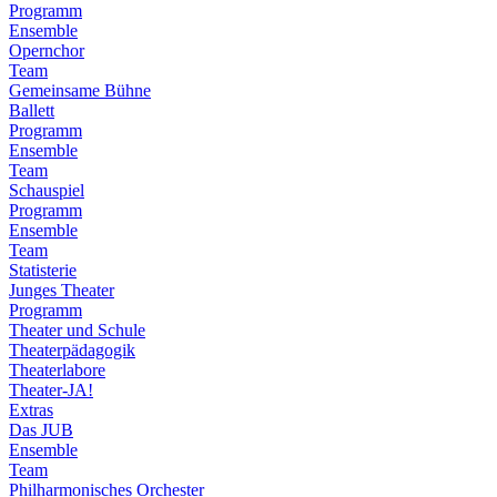
Programm
Ensemble
Opernchor
Team
Gemeinsame Bühne
Ballett
Programm
Ensemble
Team
Schauspiel
Programm
Ensemble
Team
Statisterie
Junges Theater
Programm
Theater und Schule
Theaterpädagogik
Theaterlabore
Theater-JA!
Extras
Das JUB
Ensemble
Team
Philharmonisches Orchester