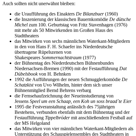
Auch sollten nicht unerwähnt bleiben:
die Uraufführung des Einakters
De Bilanzbuer
(1960)
die Inszenierung der klassischen Bauernkomödie
De dütsche
Michel
zum 100. Geburtstag von Fritz Stavenhagen (1976)
mit mehr als 50 Mitwirkenden im Großen Haus des
Stadttheaters
das Mitwirken von sechs männlichen Waterkant-Mitgliedern
in den von Hans F. H. Schaefer ins Niederdeutsche
übertragene Rüpelszenen von
Shakespeares
Sommernachtstraum
(1977)
der Bühnentag des Niederdeutschen Bühnenbundes
Niedersachsen-Bremen (1990) mit der Festaufführung
Dat
Dübelsbook
von H. Behnken
1992 die Aufführungen der neuen Schmugglerkomödie
De
Schatzkist
von Uvo Wilhelm, hinter dem sich unser
Bühnenmitglied Bernd Behrens verbarg
die Fernsehaufzeichnung der Neueinstudierung von
Jessens
Speel um een Schaap, een Koh un soss braad`te Eier
1995 die Festveranstaltung anlässlich des 75jährigen
Bestehens, verbunden ebenfalls mit dem Bühnentag und der
Festaufführung
Tippelbröder
mit anschließendem Festball auf
der MS Helgoland
das Mitwirken von vier männlichen Waterkant-Mitgliedern als
Unterstützung des Schauspielensembles des Stadttheaters in