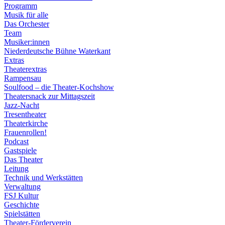
Programm
Musik für alle
Das Orchester
Team
Musiker:innen
Niederdeutsche Bühne Waterkant
Extras
Theaterextras
Rampensau
Soulfood – die Theater-Kochshow
Theatersnack zur Mittagszeit
Jazz-Nacht
Tresentheater
Theaterkirche
Frauenrollen!
Podcast
Gastspiele
Das Theater
Leitung
Technik und Werkstätten
Verwaltung
FSJ Kultur
Geschichte
Spielstätten
Theater-Förderverein