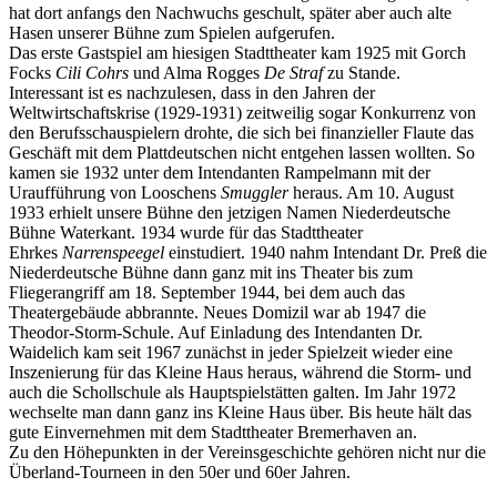
hat dort anfangs den Nachwuchs geschult, später aber auch alte
Hasen unserer Bühne zum Spielen aufgerufen.
Das erste Gastspiel am hiesigen Stadttheater kam 1925 mit Gorch
Focks
Cili Cohrs
und Alma Rogges
De Straf
zu Stande.
Interessant ist es nachzulesen, dass in den Jahren der
Weltwirtschaftskrise (1929-1931) zeitweilig sogar Konkurrenz von
den Berufsschauspielern drohte, die sich bei finanzieller Flaute das
Geschäft mit dem Plattdeutschen nicht entgehen lassen wollten. So
kamen sie 1932 unter dem Intendanten Rampelmann mit der
Uraufführung von Looschens
Smuggler
heraus. Am 10. August
1933 erhielt unsere Bühne den jetzigen Namen Niederdeutsche
Bühne Waterkant. 1934 wurde für das Stadttheater
Ehrkes
Narrenspeegel
einstudiert. 1940 nahm Intendant Dr. Preß die
Niederdeutsche Bühne dann ganz mit ins Theater bis zum
Fliegerangriff am 18. September 1944, bei dem auch das
Theatergebäude abbrannte. Neues Domizil war ab 1947 die
Theodor-Storm-Schule. Auf Einladung des Intendanten Dr.
Waidelich kam seit 1967 zunächst in jeder Spielzeit wieder eine
Inszenierung für das Kleine Haus heraus, während die Storm- und
auch die Schollschule als Hauptspielstätten galten. Im Jahr 1972
wechselte man dann ganz ins Kleine Haus über. Bis heute hält das
gute Einvernehmen mit dem Stadttheater Bremerhaven an.
Zu den Höhepunkten in der Vereinsgeschichte gehören nicht nur die
Überland-Tourneen in den 50er und 60er Jahren.